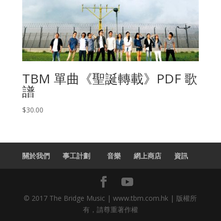
TBM 單曲《聖誕轉載》PDF 歌
譜
$
30.00
關於我們
事工計劃
音樂
網上商店
資訊
© 2017 The Bridge Music | www.tbm.com.hk | 版權所
有，請尊重著作權