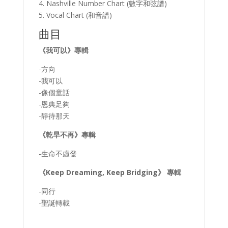
4. Nashville Number Chart (數字和弦譜)
5. Vocal Chart (和音譜)
曲目
《我可以》專輯
-方向
-我可以
-像個童話
-恩典足夠
-靜待那天
《乾旱不再》專輯
-生命不虛發
《Keep Dreaming, Keep Bridging》 專輯
-同行
-聖誕轉載