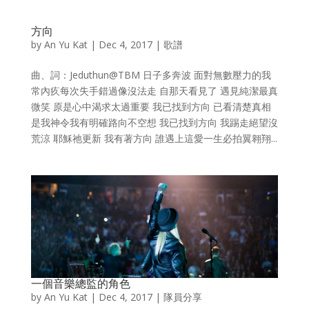
方向
by
An Yu Kat
|
Dec 4, 2017
|
歌譜
曲、詞：Jeduthun@TBM 日子多奔波 面對無數壓力的我
常內疚每次失手錯過像沒法走 自那天看見了 遇見純潔最真
微笑 原是心中渴求太過重要 我已找到方向 已看清楚真相
是我神令我有明確路向不空想 我已找到方向 我踢走絕望沒
荒涼 耶穌祂更新 我有著方向 誰遇上這愛一生必拍翼翱翔...
一個音樂總監的角色
by
An Yu Kat
|
Dec 4, 2017
|
隊員分享