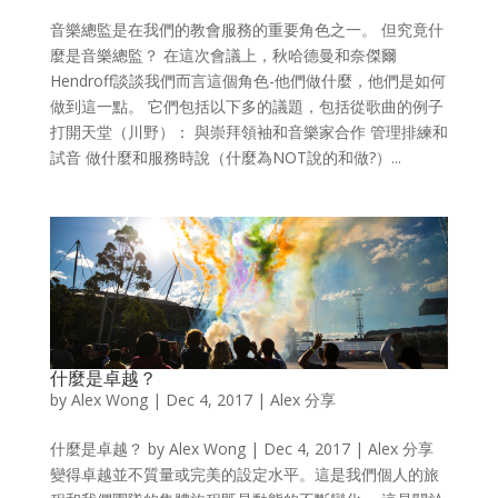
音樂總監是在我們的教會服務的重要角色之一。 但究竟什
麼是音樂總監？ 在這次會議上，秋哈德曼和奈傑爾
Hendroff談談我們而言這個角色-他們做什麼，他們是如何
做到這一點。 它們包括以下多的議題，包括從歌曲的例子
打開天堂（川野）： 與崇拜領袖和音樂家合作 管理排練和
試音 做什麼和服務時說（什麼為NOT說的和做?）...
什麼是卓越？
by
Alex Wong
|
Dec 4, 2017
|
Alex 分享
什麼是卓越？ by Alex Wong | Dec 4, 2017 | Alex 分享
變得卓越並不質量或完美的設定水平。這是我們個人的旅