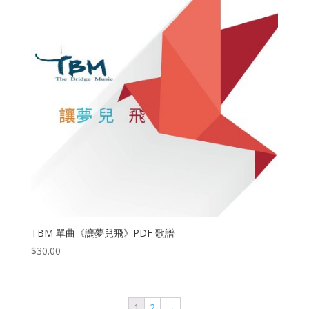
TBM 單曲《讓夢兒飛》PDF 歌譜
$
30.00
1
2
→