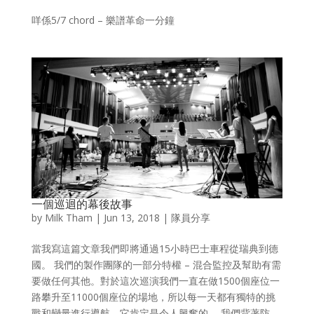
咩係5/7 chord – 樂譜革命一分鐘
一個巡迴的幕後故事
by
Milk Tham
|
Jun 13, 2018
|
隊員分享
當我寫這篇文章我們即將通過15小時巴士車程從瑞典到德
國。 我們的製作團隊的一部分特權 – 混合監控及幫助有需
要做任何其他。對於這次巡演我們一直在做1500個座位一
路攀升至11000個座位的場地，所以每一天都有獨特的挑
戰和變量進行導航。它肯定是令人興奮的。 我們背著防