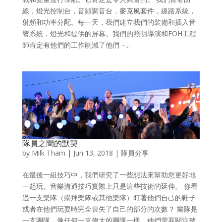
線，燈光控制台，音頻調音台，麥克風套件，線路系統，
射頻和功率分配。每一天，我們建立我們的裝備和插入音
響系統，燈光和提供的屏幕。我們的照明導演和FOH工程
師肯定有他們的工作削減了他們 –...
隊員之間的默契
by
Milk Tham
|
Jun 13, 2018
|
隊員分享
在最後一組技巧中，我們研究了一些想法來幫助您更好地
一起玩。音樂溝通技巧實際上只是這些技術的延伸。 你看
過一支樂隊（崇拜樂隊或其他樂隊）盯著他們自己的鞋子
或者在他們玩耍時完全喪失了自己的部分的次數？ 樂隊是
一支團隊，像任何一支偉大的團隊一樣，他們需要關注整