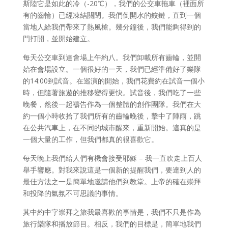
斯陸它是如此的冷（-20℃），我們的公交車拖車（裡面所
有的齒輪）已經凍結關閉。我們倒開水的鉸鏈，直到一個
當地人給我們帶來了熱風槍。幾分鐘後，我們能夠得到的
門打開，並開始建立。
每天公交車到達會場上午約八。我們卸載所有齒輪，並開
始在會場設立。一個很好的一天，我們已經準備好了樂隊
的14:00到試音。在巡演的開始，我們花費約在試音一個小
時，但隨著旅遊的推移變得更快。試音後，我們吃了一些
晚餐，然後一起禱告作為一個整體的創作團隊。我們在大
約一個小時收拾了我們所有的齒輪晚後，擊中了陣雨，跳
在公共汽車上，在不同的城市醒來，重新開始。這真的是
一個大量的工作，但我們都真的很喜歡它。
每天晚上我們給人們有機會接受耶穌 – 我一直吹走上百人
舉手響應。對我來說這是一個新的提醒我們，要達到人的
最佳方法之一是簡單地邀請他們到教堂。上帝的確在崇拜
和投降的氣氛不可思議的事情。
其中約中字崇拜之旅我最喜歡的事情是，我們不只是作為
旅行樂隊和播放節目。相反，我們的目標是，簡單地我們