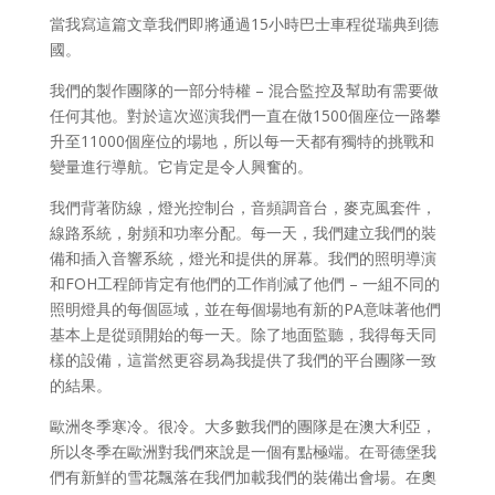
當我寫這篇文章我們即將通過15小時巴士車程從瑞典到德
國。
我們的製作團隊的一部分特權 – 混合監控及幫助有需要做
任何其他。對於這次巡演我們一直在做1500個座位一路攀
升至11000個座位的場地，所以每一天都有獨特的挑戰和
變量進行導航。它肯定是令人興奮的。
我們背著防線，燈光控制台，音頻調音台，麥克風套件，
線路系統，射頻和功率分配。每一天，我們建立我們的裝
備和插入音響系統，燈光和提供的屏幕。我們的照明導演
和FOH工程師肯定有他們的工作削減了他們 – 一組不同的
照明燈具的每個區域，並在每個場地有新的PA意味著他們
基本上是從頭開始的每一天。除了地面監聽，我得每天同
樣的設備，這當然更容易為我提供了我們的平台團隊一致
的結果。
歐洲冬季寒冷。很冷。大多數我們的團隊是在澳大利亞，
所以冬季在歐洲對我們來說是一個有點極端。在哥德堡我
們有新鮮的雪花飄落在我們加載我們的裝備出會場。在奧