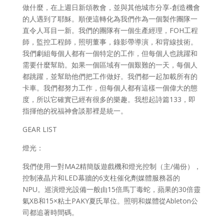
做什麼，在上週日新頌教會，並與其他城市分享-創造機會
的人遇到了耶穌。順便這轉化為我們作為一個製作團隊一
直令人耳目一新。我們的團隊有一個生產經理，FOH工程
師，監控工程師，照明董事，錄影帶導演，和背線技術。
我們劇組每個人都有一個特定的工作，但每個人也跳躍和
需要什麼幫助。如果一個區域有一個艱難的一天，每個人
都跳躍，並幫助他們把工作做好。我們都一起加載所有的
卡車。我們都努力工作，但每個人都有這樣一個偉大的態
度，所以它確實已經有很多的樂趣。我想起詩篇133，即
指揮他的祝福神會談那裡是統一。
GEAR LIST
燈光：
我們使用一對MA2精簡版遊戲機和燈光控制（主/備份），
控制液晶片和LED幕牆的6支柱催化劑媒體服務器的
NPU。巡演燈光設備一般由15倍馬丁毒蛇，蘋果的30倍靈
氣XB和15×粘土PAKY夏氏單位。照明和媒體從Ableton公
司都追著時間碼。