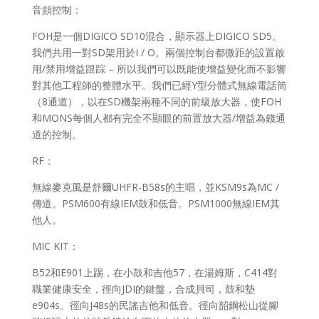
音頻控制：
FOH是一個DIGICO SD10混合，顯示器上DIGICO SD5。
我們共用一對SD架用於I / O。兩個控制台都微距的設置啟
用/禁用增益跟踪 – 所以我們可以既能使增益變化而不影響
對其他工程師的整體水平。我們已經Y型分體式無線電話筒
（8通道），以在SD機架兩種不同的前級放大器，使FOH
和MONS每個人都有完全不顯眼的前置放大器/增益為錢通
道的控制。
RF：
無線麥克風是舒爾UHFR-B58s的主唱，並KSM9s為MC /
傳道。PSM600有線IEM鼓和低音。PSM1000無線IEM其
他人。
MIC KIT：
B52和E90​​1上踢，在小鼓和吉他57，在湯姆斯，C414對
職業健康安全，徑向JDI的鍵盤，合成貝司，鼓和墊
e904s。徑向J48s的民謠吉他和低音。徑向韶鋼松山從腳