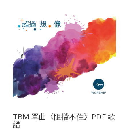
TBM 單曲《阻擋不住》PDF 歌
譜