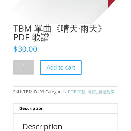
TBM 單曲《晴天·雨天》
PDF 歌譜
$
30.00
Quantity
Add to cart
SKU:
TBM-D403
Categories:
PDF 下載
,
歌譜
,
超過想像
Description
Description