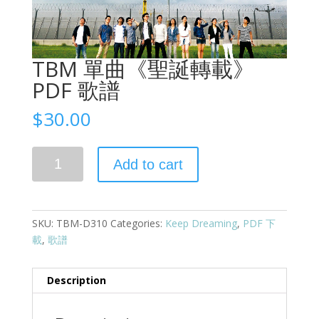
TBM 單曲《聖誕轉載》
PDF 歌譜
$
30.00
Quantity
Add to cart
SKU:
TBM-D310
Categories:
Keep Dreaming
,
PDF 下
載
,
歌譜
Description