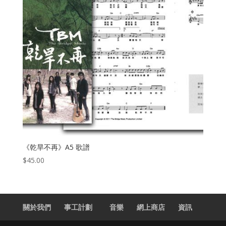
《乾旱不再》A5 歌譜
$
45.00
關於我們
事工計劃
音樂
網上商店
資訊