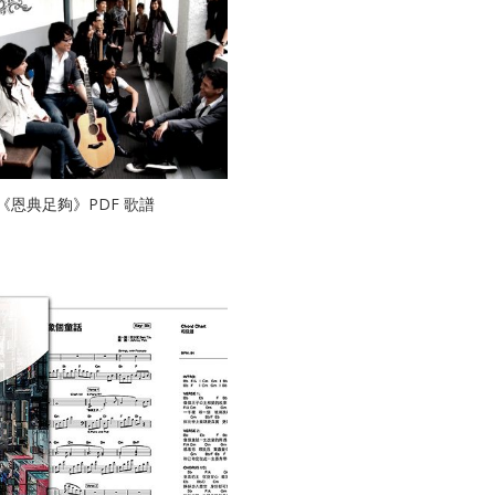
曲《恩典足夠》PDF 歌譜