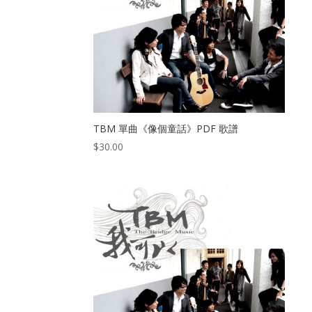
TBM 單曲《像個童話》PDF 歌譜
$
30.00